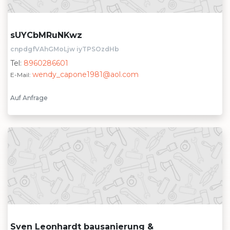
sUYCbMRuNKwz
cnpdgfVAhGMoLjw iyTPSOzdHb
Tel:
8960286601
wendy_capone1981@aol.com
E-Mail:
Auf Anfrage
Sven Leonhardt bausanierung &