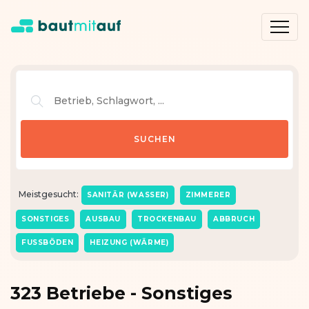
Meistgesucht:
SANITÄR (WASSER)
ZIMMERER
SONSTIGES
AUSBAU
TROCKENBAU
ABBRUCH
FUSSBÖDEN
HEIZUNG (WÄRME)
323 Betriebe - Sonstiges