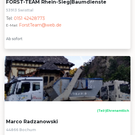
FORST-TEAM Rhein-Sieg|Baumdienste
53913 Swisttal
Tel:
0151 42428773
ForstTeam@web.de
E-Mail:
Ab sofort
(Teil-)Ehrenamtlich
Marco Radzanowski
44866 Bochum