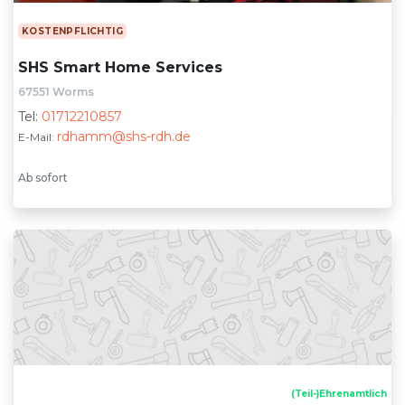
KOSTENPFLICHTIG
SHS Smart Home Services
67551 Worms
Tel:
01712210857
rdhamm@shs-rdh.de
E-Mail:
Ab sofort
(Teil-)Ehrenamtlich