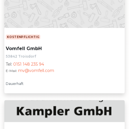
KOSTENPFLICHTIG
Vomfell GmbH
53842 Troisdorf
Tel:
0151 148 235 94
mv@vomfell.com
E-Mail:
Dauerhaft