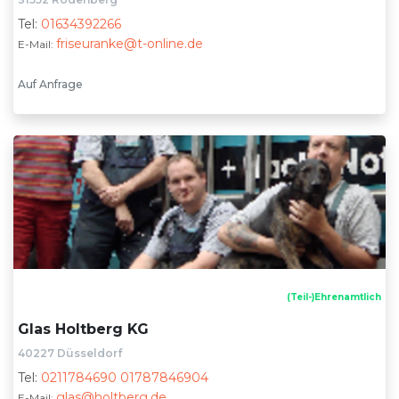
Tel:
01634392266
friseuranke@t-online.de
E-Mail:
Auf Anfrage
(Teil-)Ehrenamtlich
Glas Holtberg KG
40227 Düsseldorf
Tel:
0211784690 01787846904
glas@holtberg.de
E-Mail: