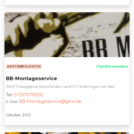
KOSTENPFLICHTIG
(Teil-)Ehrenamtlich
BB-Montageservice
06317 Seegebiet Mansfelder Land OT Röblingen am See
Tel:
017670795132
BB-Montageservice@gmx.de
E-Mail:
Oktober 2021