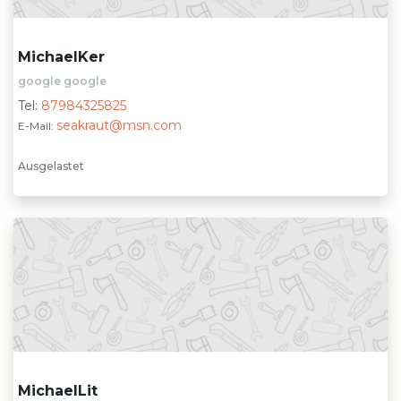
MichaelKer
google google
Tel:
87984325825
seakraut@msn.com
E-Mail:
Ausgelastet
MichaelLit