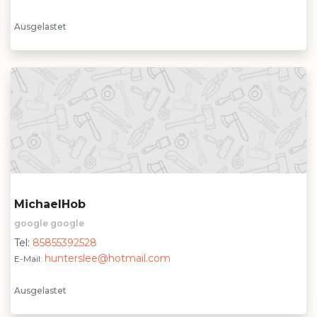
Ausgelastet
MichaelHob
google google
Tel:
85855392528
hunterslee@hotmail.com
E-Mail:
Ausgelastet