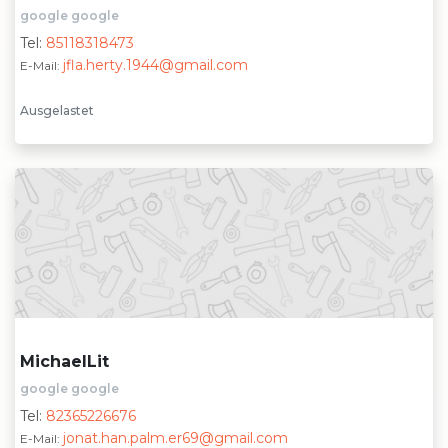
google google
Tel:
85118318473
jfla.herty.1944@gmail.com
E-Mail:
Ausgelastet
MichaelLit
google google
Tel:
82365226676
jonat.han.palm.er69@gmail.com
E-Mail: