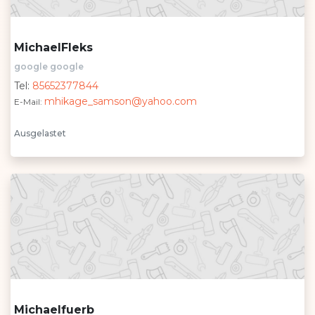
MichaelFleks
google google
Tel:
85652377844
mhikage_samson@yahoo.com
E-Mail:
Ausgelastet
Michaelfuerb