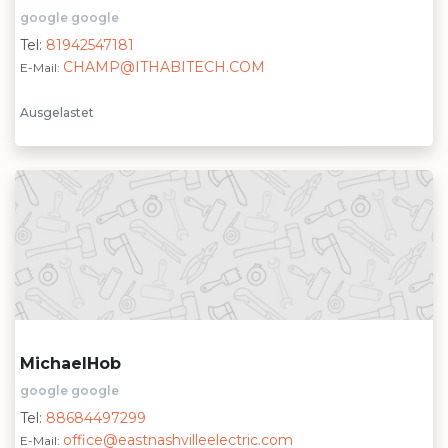
google google
Tel:
81942547181
CHAMP@ITHABITECH.COM
E-Mail:
Ausgelastet
MichaelHob
google google
Tel:
88684497299
office@eastnashvilleelectric.com
E-Mail: