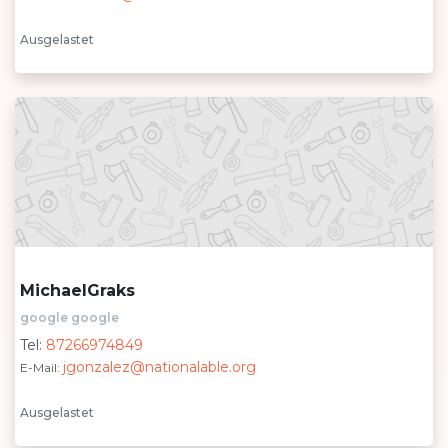
Ausgelastet
MichaelGraks
google google
Tel:
87266974849
jgonzalez@nationalable.org
E-Mail:
Ausgelastet