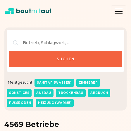
Meistgesucht:
SANITÄR (WASSER)
ZIMMERER
SONSTIGES
AUSBAU
TROCKENBAU
ABBRUCH
FUSSBÖDEN
HEIZUNG (WÄRME)
4569 Betriebe