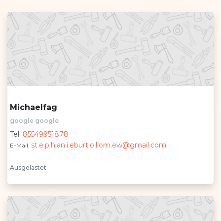
Michaelfag
google google
Tel:
85549951878
st.e.p.h.an.i.eburt.o.l.om.ew@gmail.com
E-Mail:
Ausgelastet