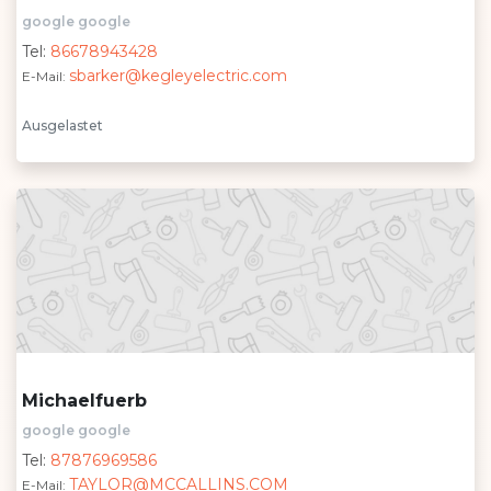
google google
Tel:
86678943428
sbarker@kegleyelectric.com
E-Mail:
Ausgelastet
Michaelfuerb
google google
Tel:
87876969586
TAYLOR@MCCALLINS.COM
E-Mail: