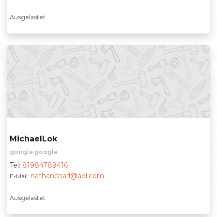
Ausgelastet
MichaelLok
google google
Tel:
81984789416
nathancharl@aol.com
E-Mail:
Ausgelastet