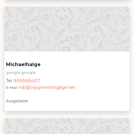
Michaelhalge
google google
Tel:
89936554517
rob@oxygenmortgage.net
E-Mail:
Ausgelastet