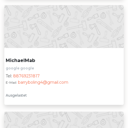
MichaelMab
google google
Tel:
88769231817
barryboling4@gmail.com
E-Mail:
Ausgelastet