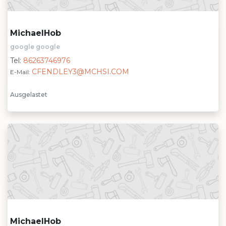
MichaelHob
google google
Tel:
86263746976
CFENDLEY3@MCHSI.COM
E-Mail:
Ausgelastet
MichaelHob