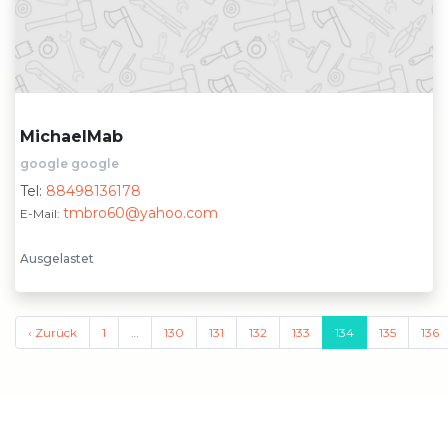
MichaelMab
google google
Tel:
88498136178
tmbro60@yahoo.com
E-Mail:
Ausgelastet
‹ Zurück
1
…
130
131
132
133
134
135
136