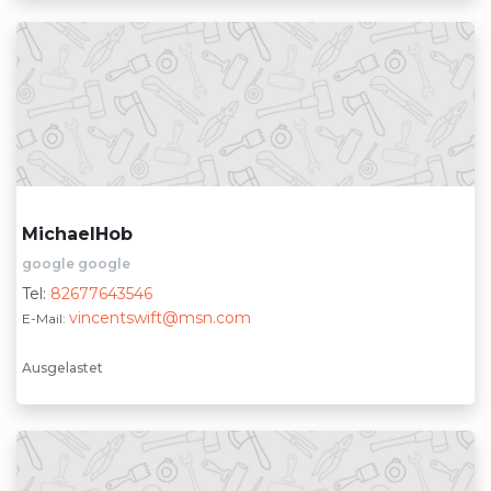
MichaelHob
google google
Tel:
82677643546
vincentswift@msn.com
E-Mail:
Ausgelastet