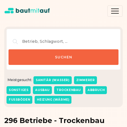
Meistgesucht:
SANITÄR (WASSER)
ZIMMERER
SONSTIGES
AUSBAU
TROCKENBAU
ABBRUCH
FUSSBÖDEN
HEIZUNG (WÄRME)
296 Betriebe - Trockenbau