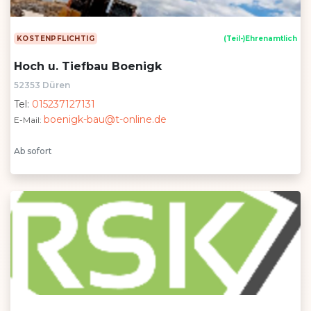
KOSTENPFLICHTIG
(Teil-)Ehrenamtlich
Hoch u. Tiefbau Boenigk
52353 Düren
Tel:
015237127131
boenigk-bau@t-online.de
E-Mail:
Ab sofort