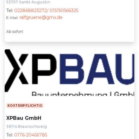
53757 Sankt Augustin
Tel:
022868823272/ 015150566325
ralfgruene@gmx.de
E-Mail:
Ab sofort
KOSTENPFLICHTIG
XPBau GmbH
38114 Braunschweig
Tel:
0176-20456785