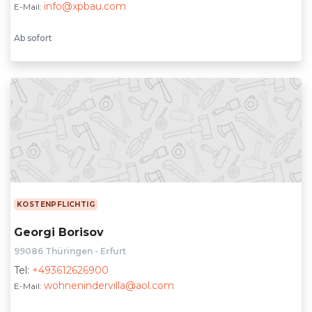
info@xpbau.com
E-Mail:
Ab sofort
KOSTENPFLICHTIG
Georgi Borisov
99086 Thüringen - Erfurt
Tel:
+493612626900
wohnenindervilla@aol.com
E-Mail: