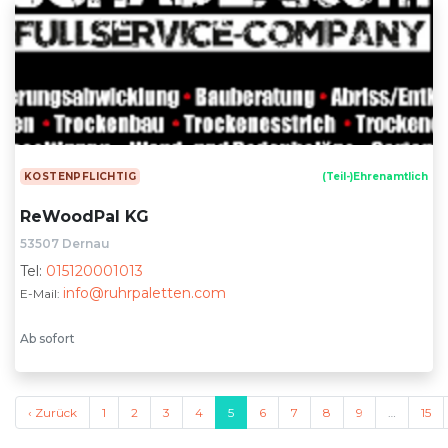
KOSTENPFLICHTIG
(Teil-)Ehrenamtlich
ReWoodPal KG
53507 Dernau
Tel:
015120001013
info@ruhrpaletten.com
E-Mail:
Ab sofort
‹ Zurück
1
2
3
4
5
6
7
8
9
…
15