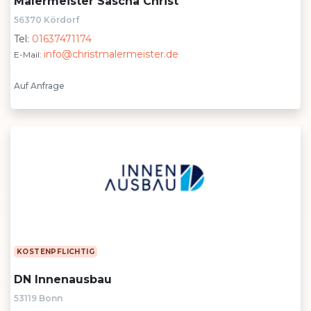
Malermeister Sascha Christ
56370 Kördorf
Tel:
01637471174
info@christmalermeister.de
E-Mail:
Auf Anfrage
KOSTENPFLICHTIG
DN Innenausbau
53119 Bonn