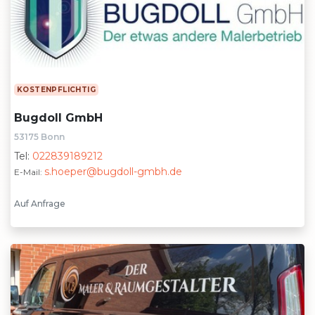
KOSTENPFLICHTIG
Bugdoll GmbH
53175 Bonn
Tel:
022839189212
s.hoeper@bugdoll-gmbh.de
E-Mail:
Auf Anfrage