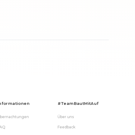
nformationen
#teamBautMitAuf
bernachtungen
Über uns
AQ
Feedback