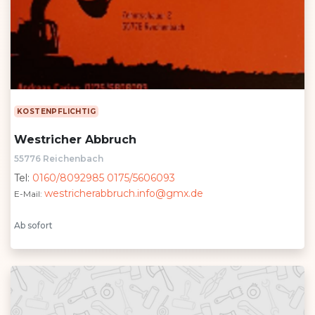
KOSTENPFLICHTIG
Westricher Abbruch
55776 Reichenbach
Tel:
0160/8092985 0175/5606093
westricherabbruch.info@gmx.de
E-Mail:
Ab sofort