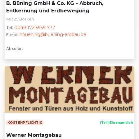
B. Büning GmbH & Co. KG - Abbruch,
Entkernung und Erdbewegung
46325 Borken
Tel:
0049 172 5959 777
hbuening@buening-erdbau.de
E-Mail:
Ab sofort
KOSTENPFLICHTIG
(Teil-)Ehrenamtlich
Werner Montagebau