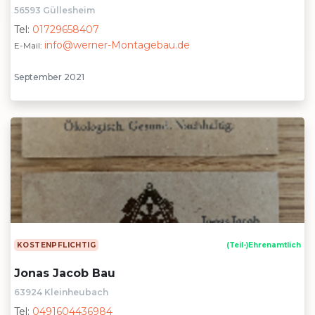
56593 Güllesheim
Tel:
01729658407
info@werner-Montagebau.de
E-Mail:
September 2021
KOSTENPFLICHTIG
(Teil-)Ehrenamtlich
Jonas Jacob Bau
63924 Kleinheubach
Tel:
0491604436984