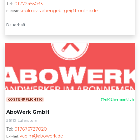
Tel:
01772455033
secilmis-siebengebirge@t-online.de
E-Mail:
Dauerhaft
KOSTENPFLICHTIG
(Teil-)Ehrenamtlich
AboWerk GmbH
56112 Lahnstein
Tel:
017676727020
vadim@abowerk.de
E-Mail: