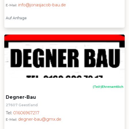
info@jonasjacob-bau.de
E-Mail:
Auf Anfrage
(Teil-)Ehrenamtlich
Degner-Bau
27607 Geestland
Tel:
01606967217
degner-bau@gmx.de
E-Mail: