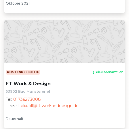
Oktober 2021
KOSTENPFLICHTIG
(Teil-)Ehrenamtlich
FT Work & Design
53902 Bad Münstereifel
Tel:
01736273008
Felix.Till@ft-workanddesign.de
E-Mail:
Dauerhaft