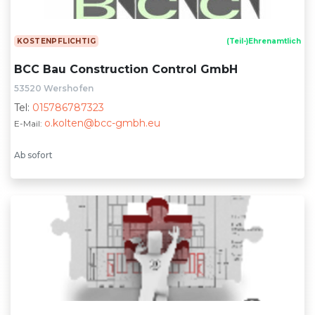
KOSTENPFLICHTIG
(Teil-)Ehrenamtlich
BCC Bau Construction Control GmbH
53520 Wershofen
Tel:
015786787323
o.kolten@bcc-gmbh.eu
E-Mail:
Ab sofort