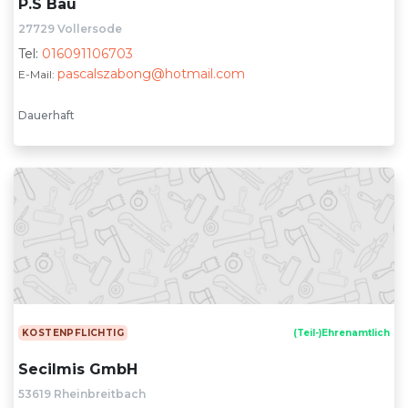
P.S Bau
27729 Vollersode
Tel:
016091106703
pascalszabong@hotmail.com
E-Mail:
Dauerhaft
KOSTENPFLICHTIG
(Teil-)Ehrenamtlich
Secilmis GmbH
53619 Rheinbreitbach