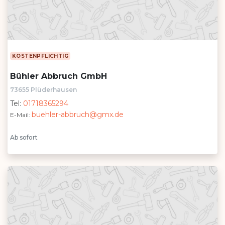
KOSTENPFLICHTIG
Bühler Abbruch GmbH
73655 Plüderhausen
Tel:
01718365294
buehler-abbruch@gmx.de
E-Mail:
Ab sofort