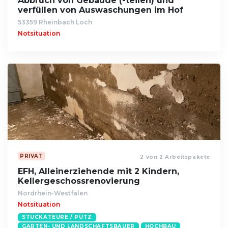
Abbruch von Gebäude (-teilen) und
verfüllen von Auswaschungen im Hof
53359 Rheinbach Loch
Notsituation
PRIVAT
2 von 2 Arbeitspakete
EFH, Alleinerziehende mit 2 Kindern,
Kellergeschossrenovierung
Nordrhein-Westfalen
Notsituation
STUCKATEURE / PUTZ
GARTEN- UND LANDSCHAFTSBAUER
HOCHBAU