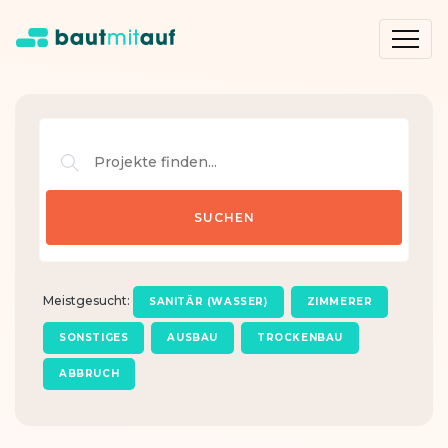
Meistgesucht:
SANITÄR (WASSER)
ZIMMERER
SONSTIGES
AUSBAU
TROCKENBAU
ABBRUCH