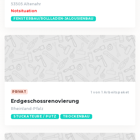
53505 Altenahr
Notsituation
FENSTERBAU/ROLLLADEN-JALOUSIENBAU
PRIVAT
1 von 1 Arbeitspaket
Erdgeschossrenovierung
Rheinland-Pfalz
STUCKATEURE / PUTZ
TROCKENBAU