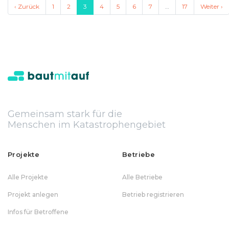
‹ Zurück
1
2
3
4
5
6
7
…
17
Weiter ›
Gemeinsam stark für die
Menschen im Katastrophengebiet
Projekte
Betriebe
Alle Projekte
Alle Betriebe
Projekt anlegen
Betrieb registrieren
Infos für Betroffene