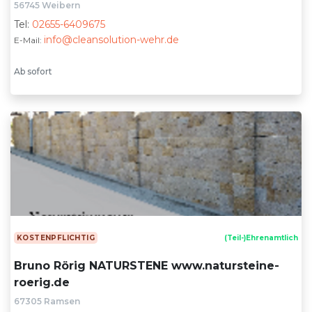
56745 Weibern
Tel:
02655-6409675
info@cleansolution-wehr.de
E-Mail:
Ab sofort
KOSTENPFLICHTIG
(Teil-)Ehrenamtlich
Bruno Rörig NATURSTENE www.natursteine-
roerig.de
67305 Ramsen