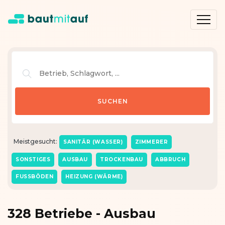
Meistgesucht:
SANITÄR (WASSER)
ZIMMERER
SONSTIGES
AUSBAU
TROCKENBAU
ABBRUCH
FUSSBÖDEN
HEIZUNG (WÄRME)
328 Betriebe - Ausbau