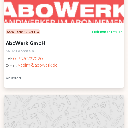
KOSTENPFLICHTIG
(Teil-)Ehrenamtlich
AboWerk GmbH
56112 Lahnstein
Tel:
017676727020
vadim@abowerk.de
E-Mail:
Ab sofort