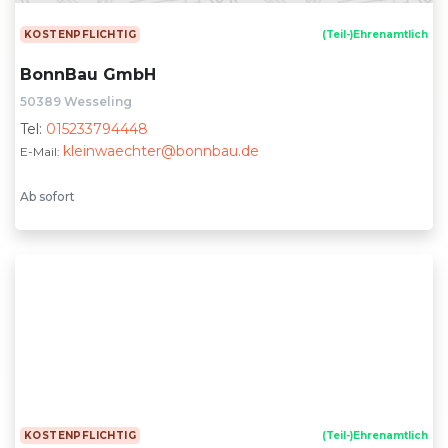
KOSTENPFLICHTIG
(Teil-)Ehrenamtlich
BonnBau GmbH
50389 Wesseling
Tel:
015233794448
kleinwaechter@bonnbau.de
E-Mail:
Ab sofort
KOSTENPFLICHTIG
(Teil-)Ehrenamtlich