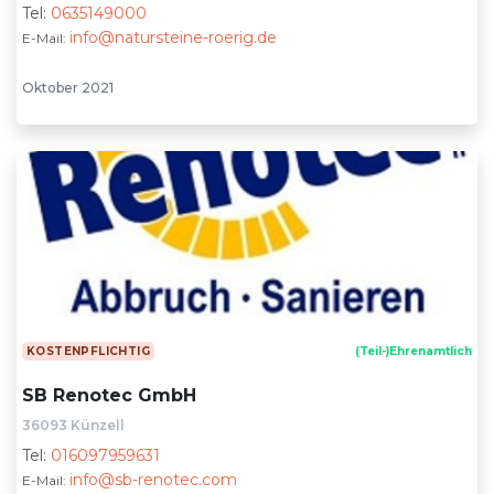
Tel:
0635149000
info@natursteine-roerig.de
E-Mail:
Oktober 2021
KOSTENPFLICHTIG
(Teil-)Ehrenamtlich
SB Renotec GmbH
36093 Künzell
Tel:
016097959631
info@sb-renotec.com
E-Mail: