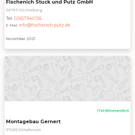
Fischenich Stuck und Putz GmbH
56767 Höchstberg
Tel:
02657940136
info@fischenich-putz.de
E-Mail:
November 2021
(Teil-)Ehrenamtlich
Montagebau Gernert
97456 Dittelbrunn