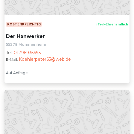
KOSTENPFLICHTIG
(Teil-)Ehrenamtlich
Der Hanwerker
55278 Mommenheim
Tel:
01796935695
Koehlerpeter63@web.de
E-Mail:
Auf Anfrage