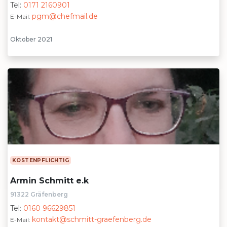
Tel:
0171 2160901
pgm@chefmail.de
E-Mail:
Oktober 2021
KOSTENPFLICHTIG
Armin Schmitt e.k
91322 Gräfenberg
Tel:
0160 96629851
kontakt@schmitt-graefenberg.de
E-Mail: