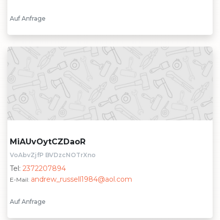
Auf Anfrage
MiAUvOytCZDaoR
VoAbvZjfP BVDzcNOTrXno
Tel:
2372207894
andrew_russell1984@aol.com
E-Mail:
Auf Anfrage