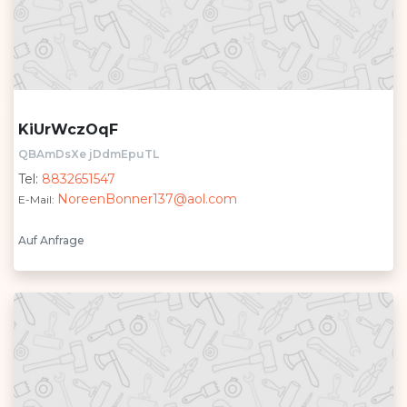
KiUrWczOqF
QBAmDsXe jDdmEpuTL
Tel:
8832651547
NoreenBonner137@aol.com
E-Mail:
Auf Anfrage