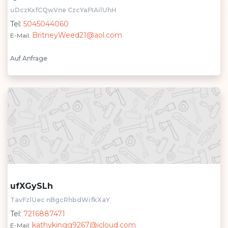
uDczKxfCQwVne CzcYaFtAilUhH
Tel:
5045044060
BritneyWeed21@aol.com
E-Mail:
Auf Anfrage
ufXGySLh
TavFzlUec nBgcRhbdWifkXaY
Tel:
7216887471
kathykingg9267@icloud.com
E-Mail: