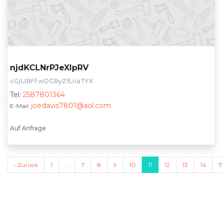
njdKCLNrPJeXIpRV
cGjLIBFf wOGByZfLiIaTYX
Tel:
2587801364
joedavis7801@aol.com
E-Mail:
Auf Anfrage
‹ Zurück
1
…
7
8
9
10
11
12
13
14
1