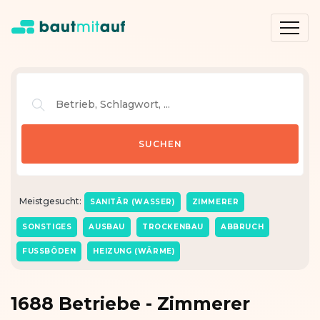
Meistgesucht:
SANITÄR (WASSER)
ZIMMERER
SONSTIGES
AUSBAU
TROCKENBAU
ABBRUCH
FUSSBÖDEN
HEIZUNG (WÄRME)
1688 Betriebe - Zimmerer