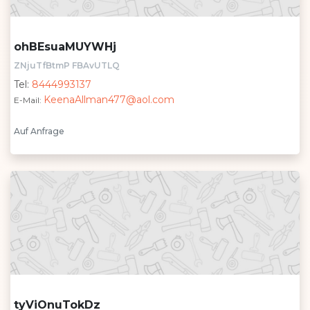
ohBEsuaMUYWHj
ZNjuTfBtmP FBAvUTLQ
Tel:
8444993137
KeenaAllman477@aol.com
E-Mail:
Auf Anfrage
tyViOnuTokDz