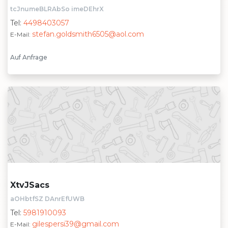
tcJnumeBLRAbSo imeDEhrX
Tel:
4498403057
stefan.goldsmith6505@aol.com
E-Mail:
Auf Anfrage
XtvJSacs
aOHbtfSZ DAnrEfUWB
Tel:
5981910093
gilespersi39@gmail.com
E-Mail: