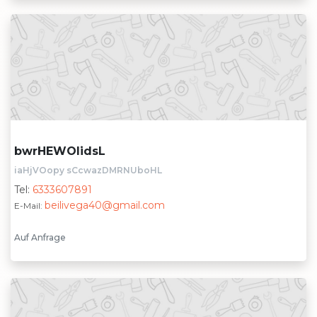
bwrHEWOIidsL
iaHjVOopy sCcwazDMRNUboHL
Tel:
6333607891
beilivega40@gmail.com
E-Mail:
Auf Anfrage