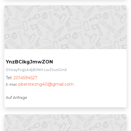
YnzBCikgJmwZON
DYoayFvgLkdjBJNH LwZIuxGinX
Tel:
2014594527
pbenitezng40@gmail.com
E-Mail:
Auf Anfrage