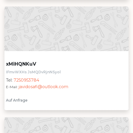
xMiHQNKuV
IFmvWXHs JsMQDvRjnNSyol
Tel:
7250953784
javidosafi@outlook.com
E-Mail:
Auf Anfrage