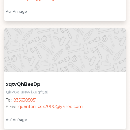
Auf Anfrage
xqtvQhBesDp
QkPGgjuNyv iXugfQtIj
Tel:
8356385051
quenton_cox2000@yahoo.com
E-Mail:
Auf Anfrage