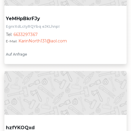
YeMHpBkrFJy
EgnrXdLctyRQYbq eJKLhnpI
Tel:
6633297367
KarinNorth131@aol.com
E-Mail:
Auf Anfrage
hzfYKOQxd