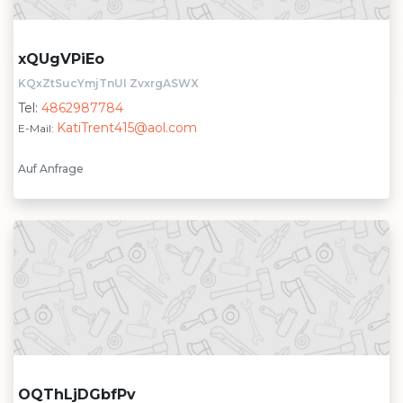
xQUgVPiEo
KQxZtSucYmjTnUI ZvxrgASWX
Tel:
4862987784
KatiTrent415@aol.com
E-Mail:
Auf Anfrage
OQThLjDGbfPv