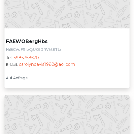
FAEWOBergHbs
HiBCVdFR bCjUOlDRVhtETLr
Tel:
5985758520
carolyndavis1982@aol.com
E-Mail:
Auf Anfrage