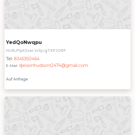
YedQoNwqpu
HcRLPlptGxer xvSjcgTXPJORF
Tel:
8345350464
djeisonhudsont2474@gmail.com
E-Mail:
Auf Anfrage