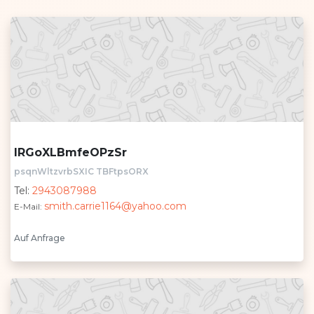
lRGoXLBmfeOPzSr
psqnWltzvrbSXIC TBFtpsORX
Tel:
2943087988
smith.carrie1164@yahoo.com
E-Mail:
Auf Anfrage