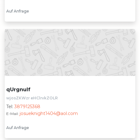
Auf Anfrage
qUrgnuIf
wjosZKWzr eHClrvkZOLR
Tel:
3879125368
josueknight1404@aol.com
E-Mail:
Auf Anfrage