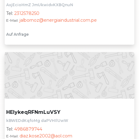
AxjEcioHmZ JmUkwidvKXBQnuN
Tel:
2312578250
jalbornoz@energiaindustrial.com.pe
E-Mail:
Auf Anfrage
HElykeqRFNmLuVSY
kBWEDdKqfoMg daPVHIlUwW
Tel:
4986879744
diaz.kose2002@aol.com
E-Mail: