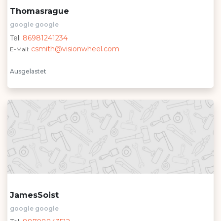
Thomasrague
google google
Tel:
86981241234
csmith@visionwheel.com
E-Mail:
Ausgelastet
JamesSoist
google google