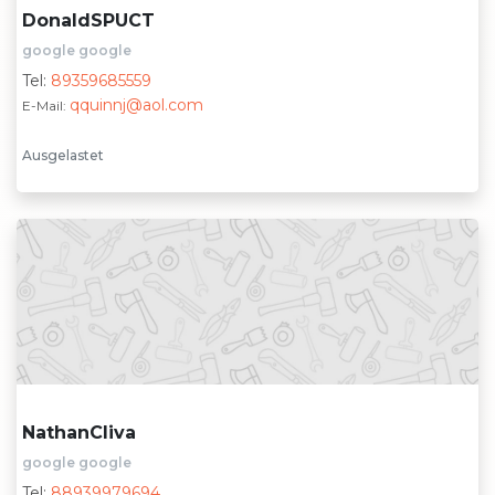
DonaldSPUCT
google google
Tel:
89359685559
qquinnj@aol.com
E-Mail:
Ausgelastet
NathanCliva
google google
Tel:
88939979694