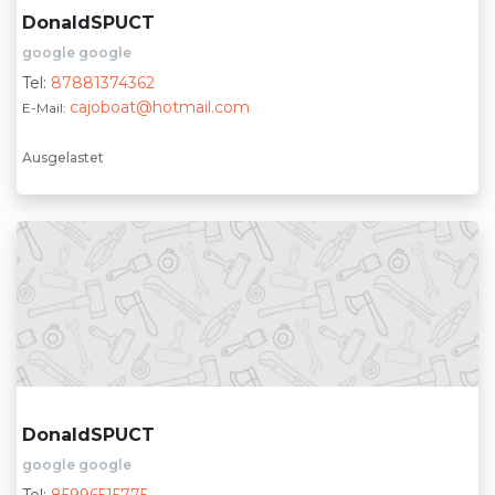
DonaldSPUCT
google google
Tel:
87881374362
cajoboat@hotmail.com
E-Mail:
Ausgelastet
DonaldSPUCT
google google