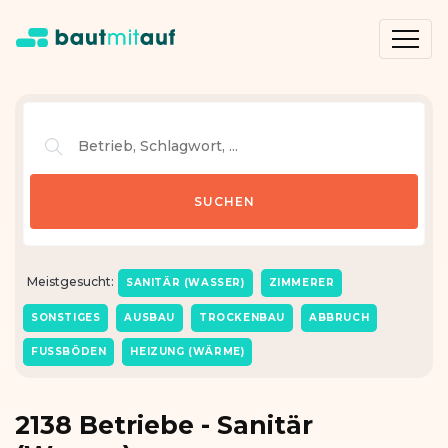
Meistgesucht:
SANITÄR (WASSER)
ZIMMERER
SONSTIGES
AUSBAU
TROCKENBAU
ABBRUCH
FUSSBÖDEN
HEIZUNG (WÄRME)
2138 Betriebe - Sanitär