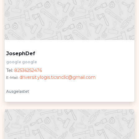
JosephDef
google google
Tel:
82536252476
driversit.ylogis.ticsncllc@gmail.com
E-Mail:
Ausgelastet