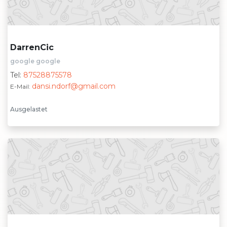
DarrenCic
google google
Tel:
87528875578
dansi.ndorf@gmail.com
E-Mail:
Ausgelastet