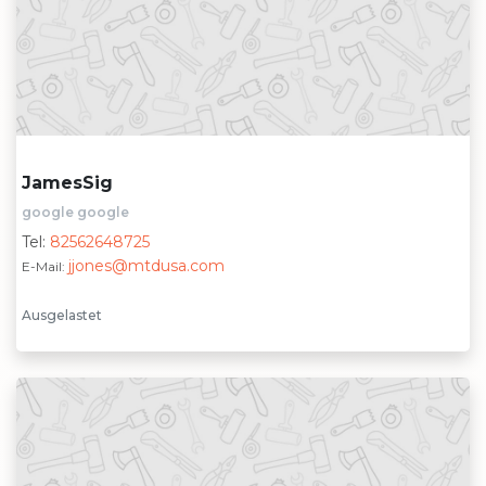
JamesSig
google google
Tel:
82562648725
jjones@mtdusa.com
E-Mail:
Ausgelastet