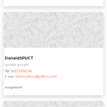
DonaldSPUCT
google google
Tel:
86513956296
sfcjerrydavis@yahoo.com
E-Mail:
Ausgelastet