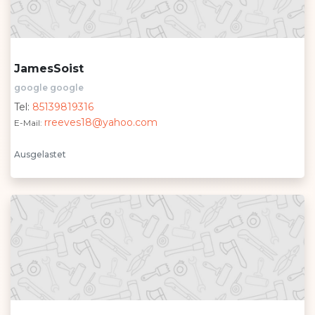
JamesSoist
google google
Tel:
85139819316
rreeves18@yahoo.com
E-Mail:
Ausgelastet