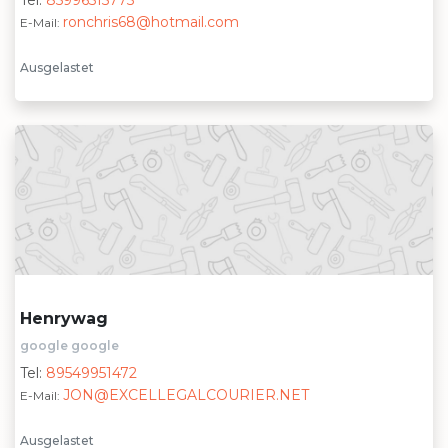
Tel:
85996515775
ronchris68@hotmail.com
E-Mail:
Ausgelastet
Henrywag
google google
Tel:
89549951472
JON@EXCELLEGALCOURIER.NET
E-Mail:
Ausgelastet