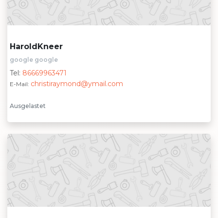
HaroldKneer
google google
Tel:
86669963471
christiraymond@ymail.com
E-Mail:
Ausgelastet