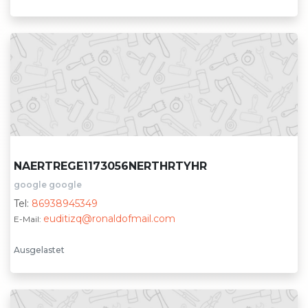
NAERTREGE1173056NERTHRTYHR
google google
Tel:
86938945349
euditizq@ronaldofmail.com
E-Mail:
Ausgelastet