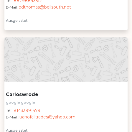
Tel:
88798843512
edthomas@bellsouth.net
E-Mail:
Ausgelastet
Carloswrode
google google
Tel:
81433991479
juanofalltrades@yahoo.com
E-Mail:
Ausgelastet