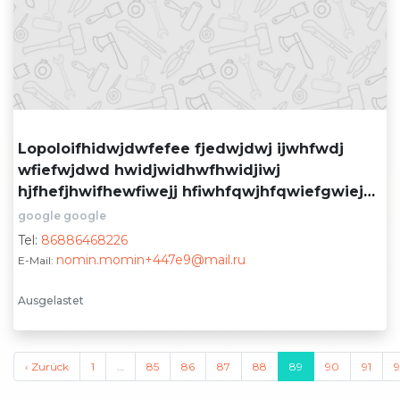
Lopoloifhidwjdwfefee fjedwjdwj ijwhfwdj
wfiefwjdwd hwidjwidhwfhwidjiwj
hjfhefjhwifhewfiwejj hfiwhfqwjhfqwiefgwiej
baut-mit-auf.de
google google
Tel:
86886468226
nomin.momin+447e9@mail.ru
E-Mail:
Ausgelastet
‹ Zurück
1
…
85
86
87
88
89
90
91
9