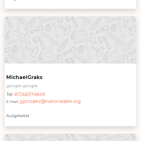
MichaelGraks
google google
Tel:
87266974849
jgonzalez@nationalable.org
E-Mail:
Ausgelastet