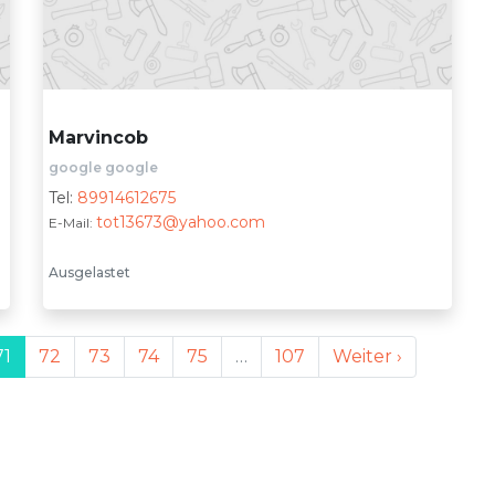
Marvincob
google google
Tel:
89914612675
tot13673@yahoo.com
E-Mail:
Ausgelastet
71
72
73
74
75
…
107
Weiter ›