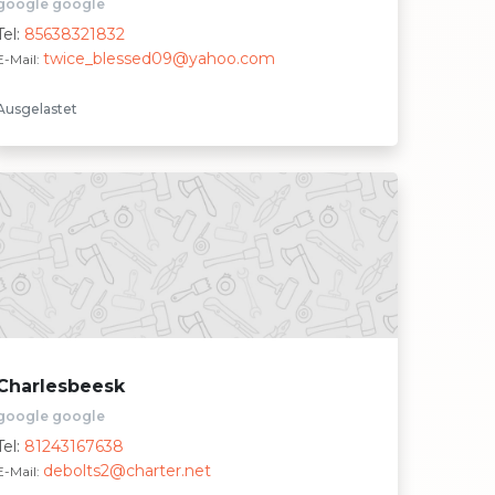
google google
Tel:
85638321832
twice_blessed09@yahoo.com
E-Mail:
Ausgelastet
Charlesbeesk
google google
Tel:
81243167638
debolts2@charter.net
E-Mail: