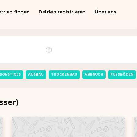
etrieb finden
Betrieb registrieren
Über uns
SONSTIGES
AUSBAU
TROCKENBAU
ABBRUCH
FUSSBÖDEN
sser)