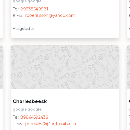
google google
Tel:
89938549981
roberiksson@yahoo.com
E-Mail:
Ausgelastet
Charlesbeesk
google google
Tel:
89864592436
pmoral626@hotmail.com
E-Mail: