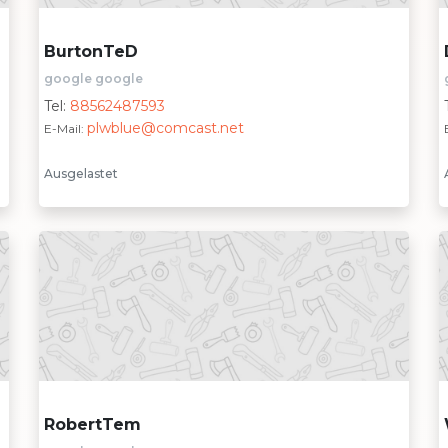
BurtonTeD
google google
Tel:
88562487593
plwblue@comcast.net
E-Mail:
Ausgelastet
RobertTem