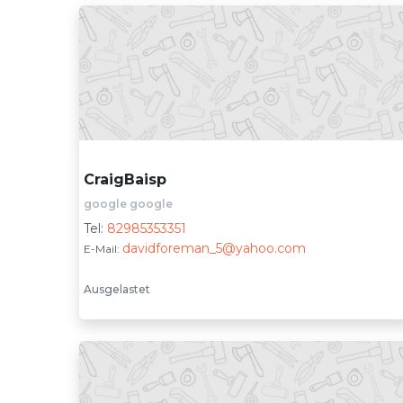
CraigBaisp
google google
Tel:
82985353351
davidforeman_5@yahoo.com
E-Mail:
Ausgelastet