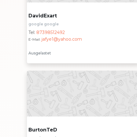
DavidExart
google google
Tel:
87398512492
jafye1@yahoo.com
E-Mail:
Ausgelastet
BurtonTeD