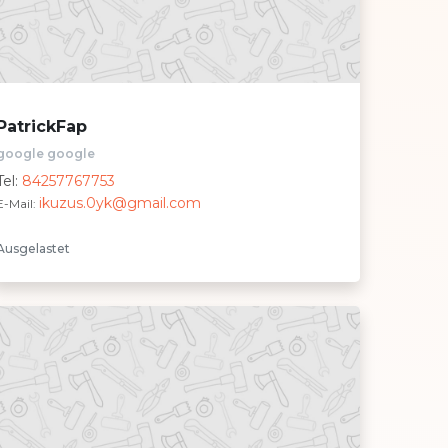
PatrickFap
google google
Tel:
84257767753
ikuzus.0yk@gmail.com
E-Mail:
Ausgelastet