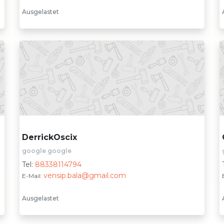
Ausgelastet
DerrickOscix
google google
Tel:
88338114794
vensip.bala@gmail.com
E-Mail:
Ausgelastet