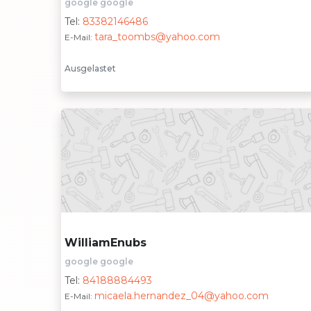
google google
Tel:
83382146486
tara_toombs@yahoo.com
E-Mail:
Ausgelastet
WilliamEnubs
google google
Tel:
84188884493
micaela.hernandez_04@yahoo.com
E-Mail: