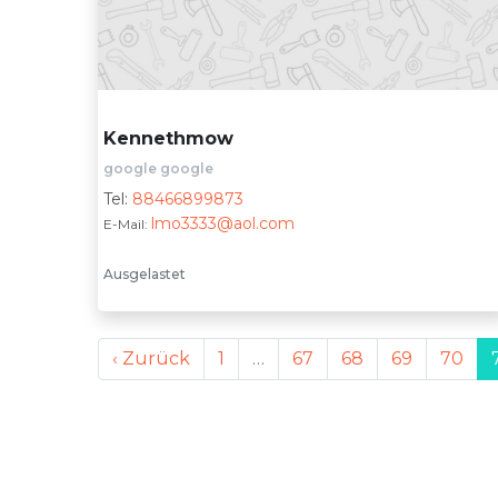
Kennethmow
google google
Tel:
88466899873
lmo3333@aol.com
E-Mail:
Ausgelastet
‹ Zurück
1
…
67
68
69
70