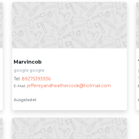
Marvincob
google google
Tel:
89275393936
jeffereyandheathercook@hotmail.com
E-Mail:
Ausgelastet