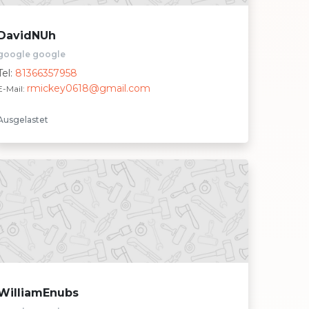
DavidNUh
google google
Tel:
81366357958
rmickey0618@gmail.com
E-Mail:
Ausgelastet
WilliamEnubs