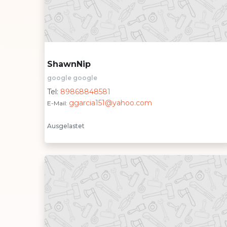
ShawnNip
google google
Tel:
89868848581
ggarcia151@yahoo.com
E-Mail:
Ausgelastet