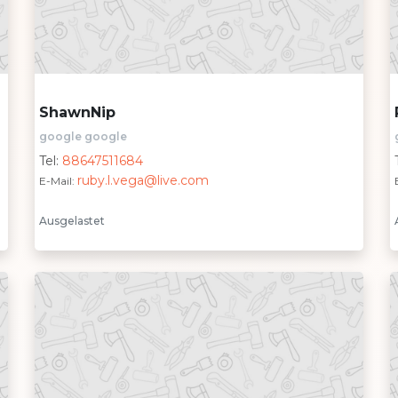
ShawnNip
google google
Tel:
88647511684
ruby.l.vega@live.com
E-Mail:
Ausgelastet