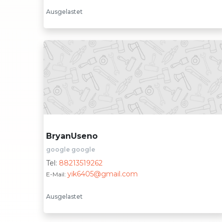
Ausgelastet
BryanUseno
google google
Tel:
88213519262
yik6405@gmail.com
E-Mail:
Ausgelastet