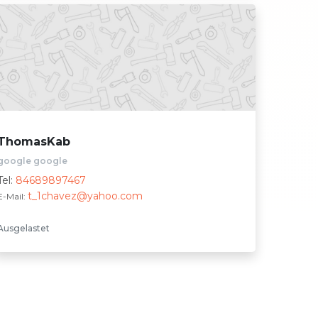
ThomasKab
google google
Tel:
84689897467
t_1chavez@yahoo.com
E-Mail:
Ausgelastet