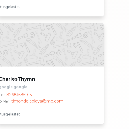
Ausgelastet
CharlesThymn
google google
Tel:
82681585915
timondelaplaya@me.com
E-Mail:
Ausgelastet