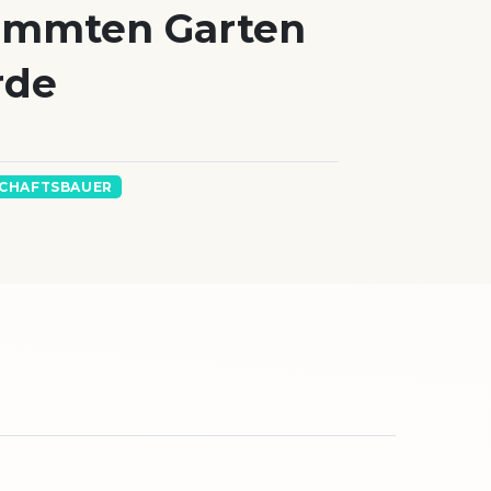
ammten Garten
rde
SCHAFTSBAUER