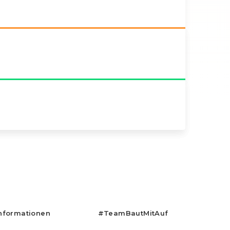
nformationen
#teamBautMitAuf