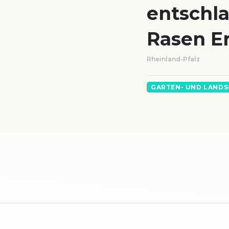
entschl
Rasen E
Rheinland-Pfalz
GARTEN- UND LAND