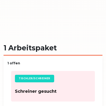
Projektinhaber:
Telefon:
E-Mail:
info(at)eifelpension.com
Adresse
Hauptstraße 8
53533 Fuchshofen
1 Arbeitspaket
1 offen
TISCHLER/SCHREINER
Schreiner gesucht