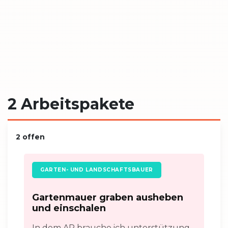
Projektinhaber:
Oliver Marquardt
Telefon:
0176 56231186
E-Mail:
oli(at)findesraus.net
Adresse
Christopherusweg 8
53474 Bad Neuenahr-Ahrweiler
2 Arbeitspakete
2 offen
GARTEN- UND LANDSCHAFTSBAUER
Gartenmauer graben ausheben
und einschalen
In dem AP brauche ich unterstützung