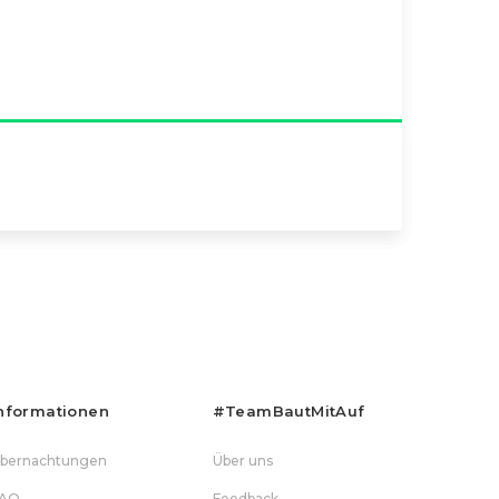
nformationen
#teamBautMitAuf
bernachtungen
Über uns
AQ
Feedback