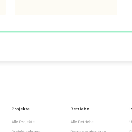
Projekte
Betriebe
I
Alle Projekte
Alle Betriebe
Ü
Projekt anlegen
Betrieb registrieren
F