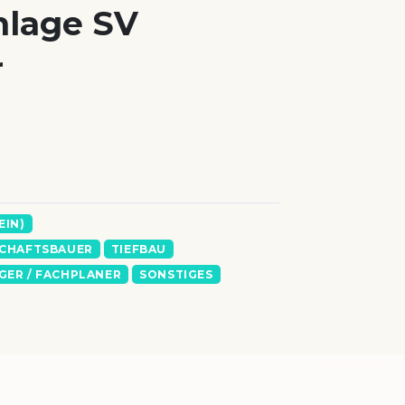
nlage SV
r
EIN)
SCHAFTSBAUER
TIEFBAU
ER / FACHPLANER
SONSTIGES