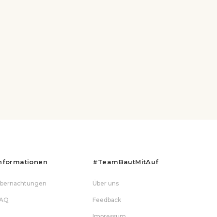
nformationen
#teamBautMitAuf
bernachtungen
Über uns
AQ
Feedback
Impressum