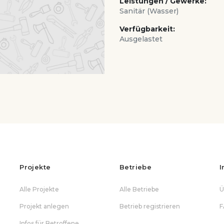
Leistungen / Gewerke:
Sanitär (Wasser)
Verfügbarkeit:
Ausgelastet
Projekte
Betriebe
I
Alle Projekte
Alle Betriebe
Ü
Projekt anlegen
Betrieb registrieren
F
Infos für Betroffene