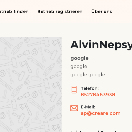
etrieb finden
Betrieb registrieren
Über uns
AlvinNeps
google
google
google google
Telefon:
85278463938
E-Mail:
ap@creare.com