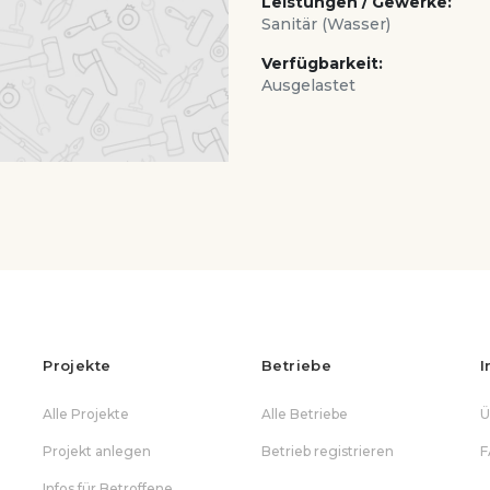
Leistungen / Gewerke:
Sanitär (Wasser)
Verfügbarkeit:
Ausgelastet
Projekte
Betriebe
I
Alle Projekte
Alle Betriebe
Ü
Projekt anlegen
Betrieb registrieren
F
Infos für Betroffene