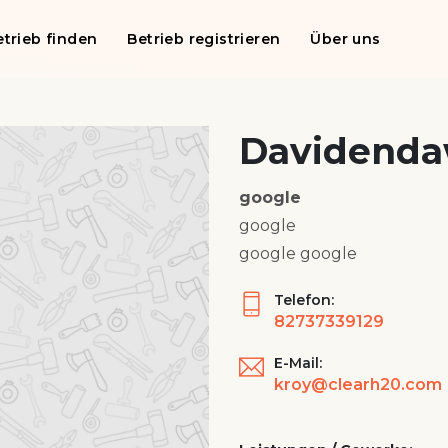
etrieb finden
Betrieb registrieren
Über uns
Davidend
google
google
google google
Telefon:
82737339129
E-Mail:
kroy@clearh20.com