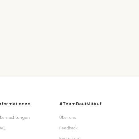
nformationen
#teamBautMitAuf
bernachtungen
Über uns
AQ
Feedback
Impressum