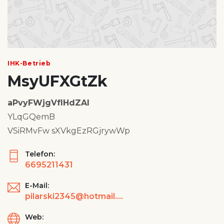
IHK-Betrieb
MsyUFXGtZk
aPvyFWjgVfIHdZAl
YLqGQemB
VSiRMvFw sXVkgEzRGjrywWp
Telefon:
6695211431
E-Mail:
pilarski2345@hotmail.com
Web: