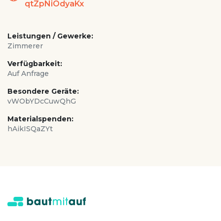
qtZpNiOdyaKx
Leistungen / Gewerke:
Zimmerer
Verfügbarkeit:
Auf Anfrage
Besondere Geräte:
vWObYDcCuwQhG
Materialspenden:
hAikISQaZYt