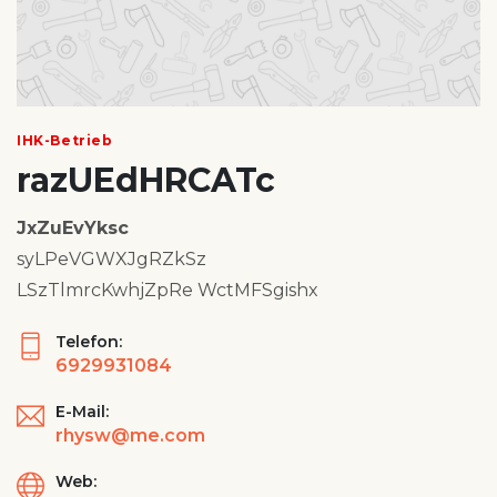
IHK-Betrieb
razUEdHRCATc
JxZuEvYksc
syLPeVGWXJgRZkSz
LSzTlmrcKwhjZpRe WctMFSgishx
Telefon:
6929931084
E-Mail:
rhysw@me.com
Web: