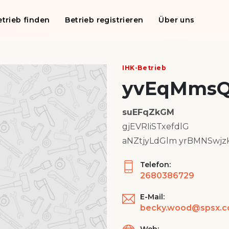
etrieb finden
Betrieb registrieren
Über uns
IHK-Betrieb
yvEqMms
suEFqZkGM
gjEVRIiSTxefdlG
aNZtjyLdGlm yrBMNSwjz
Telefon:
2680386729
E-Mail:
becky.wood@spsx.