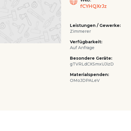
Web:
fCYHQXrJz
Leistungen / Gewerke:
Zimmerer
Verfügbarkeit:
Auf Anfrage
Besondere Geräte:
gTVRLdCXSmxUJizD
Materialspenden:
OMoJDPALeV