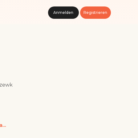
Anmelden
Registrieren
zewk
tom_sanden9243@yahoo.com