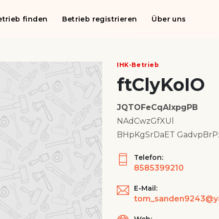
etrieb finden
Betrieb registrieren
Über uns
IHK-Betrieb
ftClyKoIO
JQTOFeCqAlxpgPB
NAdCwzGfXUl
BHpKgSrDaET GadvpBrP
Telefon:
8585399210
E-Mail: