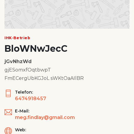
IHK-Betrieb
BloWNwJecC
jGvNhzWd
gjESomxfOqtbwpT
FmECergUbKGJoL sWKtOaAIlBR
Telefon:
6474918457
E-Mail:
meg.findlay@gmail.com
Web: