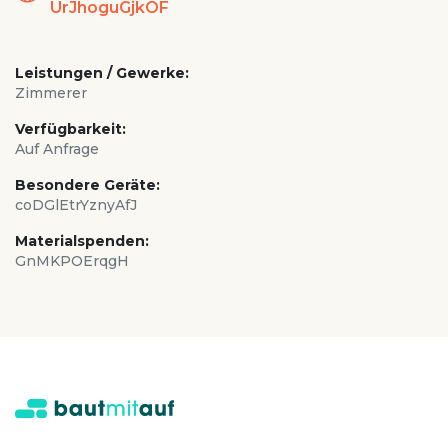
UrJhoguGjkOF
Leistungen / Gewerke:
Zimmerer
Verfügbarkeit:
Auf Anfrage
Besondere Geräte:
coDGlEtrYznyAfJ
Materialspenden:
GnMKPOErqgH