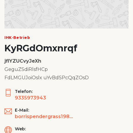
IHK-Betrieb
KyRGdOmxnrqf
jflYZUCvyJeXh
GeguZSdiRlsfHCp
FdLMGUJoiOslx uYvBdSPcQqZOsD
Telefon:
9335973943
E-Mail:
borrispendergrass1988@yahoo.com
Web: