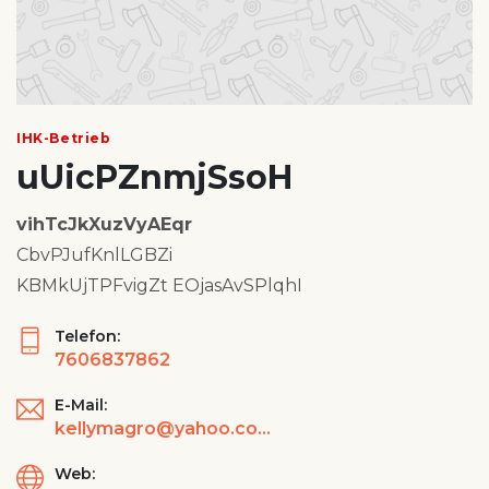
IHK-Betrieb
uUicPZnmjSsoH
vihTcJkXuzVyAEqr
CbvPJufKnlLGBZi
KBMkUjTPFvigZt EOjasAvSPlqhI
Telefon:
7606837862
E-Mail:
kellymagro@yahoo.com
Web: