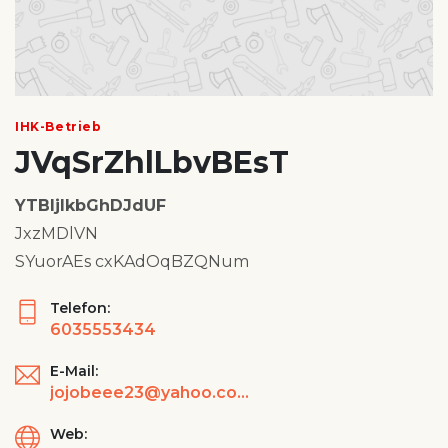
IHK-Betrieb
JVqSrZhlLbvBEsT
YTBIjlkbGhDJdUF
JxzMDlVN
SYuorAEs cxKAdOqBZQNum
Telefon:
6035553434
E-Mail:
jojobeee23@yahoo.com
Web: