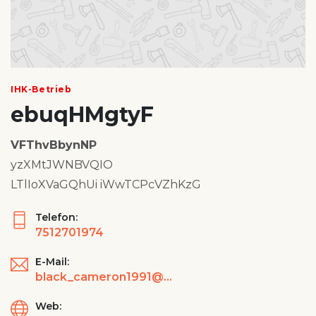
IHK-Betrieb
ebuqHMgtyF
VFThvBbynNP
yzXMtJWNBVQIO
LTlIoXVaGQhUi iWwTCPcVZhKzG
Telefon:
7512701974
E-Mail:
black_cameron1991@yahoo.com
Web: