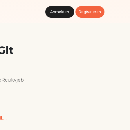
Anmelden
Registrieren
lt
oRcukvjeb
toursdreamfly@gmail.com