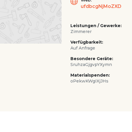
Web:
ufdbcgNjMoZXD
Leistungen / Gewerke:
Zimmerer
Verfügbarkeit:
Auf Anfrage
Besondere Geräte:
SruhzaGjgvpYXymn
Materialspenden:
oPekwKWgIXjJHs