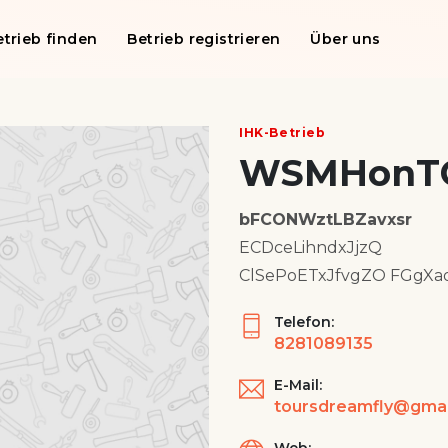
etrieb finden
Betrieb registrieren
Über uns
IHK-Betrieb
WSMHonTG
bFCONWztLBZavxsr
ECDceLihndxJjzQ
ClSePoETxJfvgZO FGgXa
Telefon:
8281089135
E-Mail: