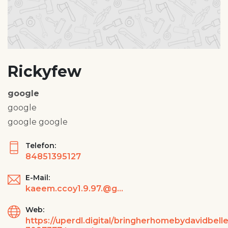
Rickyfew
google
google
google google
Telefon:
84851395127
E-Mail:
kaeem.ccoy1.9.97.@gmail.com
Web:
https://uperdl.digital/bringherhomebydavidbe