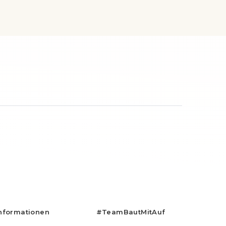
nformationen
#teamBautMitAuf