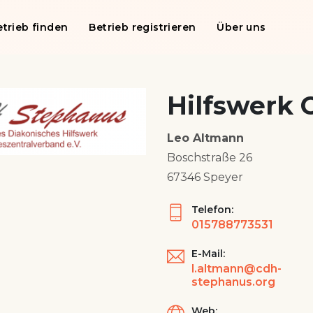
etrieb finden
Betrieb registrieren
Über uns
Hilfswerk
Leo Altmann
Boschstraße 26
67346 Speyer
Telefon:
015788773531
E-Mail:
l.altmann@cdh-
stephanus.org
Web: