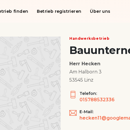
etrieb finden
Betrieb registrieren
Über uns
Handwerksbetrieb
Bauunter
Herr Hecken
Am Halborn 3
53545 Linz
Telefon:
015788532336
E-Mail: