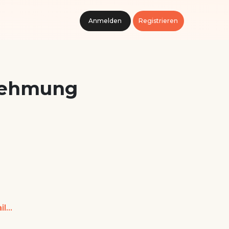
Anmelden
Registrieren
nehmung
hecken11@googlemail.com