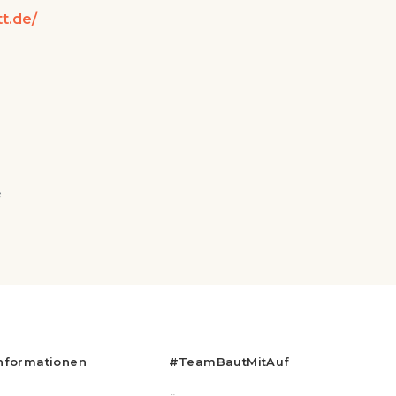
t.de/
e
nformationen
#teamBautMitAuf