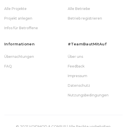
Alle Projekte
Alle Betriebe
Projekt anlegen
Betrieb registrieren
Infos für Betroffene
Informationen
#teamBautMitAuf
Übernachtungen
Über uns
FAQ
Feedback
Impressum
Datenschutz
Nutzungsbedingungen
© 2021 VOIDMOD & CONSUS | Alle Rechte vorbehalten.